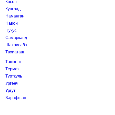
Косон
Кунград
Наманган
Навои
Нукус
Самарканд
Шахрисабз
Тахиаташ
Ташкент
Термез
Турткуль
Ургенч
Ургут
Зарафшан