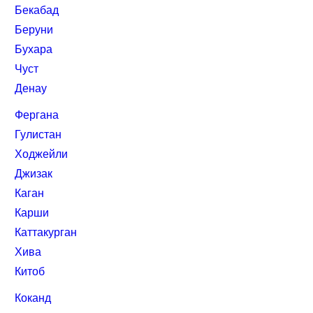
Бекабад
Беруни
Бухара
Чуст
Денау
Фергана
Гулистан
Ходжейли
Джизак
Каган
Карши
Каттакурган
Хива
Китоб
Коканд