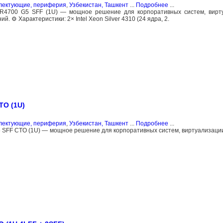
плектующие, периферия
,
Узбекистан, Ташкент
...
Подробнее
...
 R4700 G5 SFF (1U) — мощное решение для корпоративных систем, вирту
 ⚙️ Характеристики: 2× Intel Xeon Silver 4310 (24 ядра, 2.
TO (1U)
плектующие, периферия
,
Узбекистан, Ташкент
...
Подробнее
...
 SFF CTO (1U) — мощное решение для корпоративных систем, виртуализации