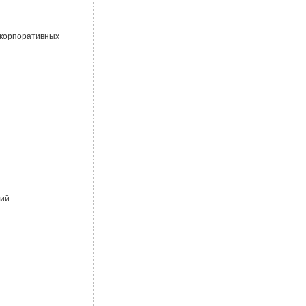
орпоративных
ий..