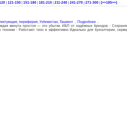
120
|
121-150
|
151-180
|
181-210
|
211-240
|
241-270
|
271-300
|
[>>185>>]
плектующие, периферия
,
Узбекистан, Ташкент
...
Подробнее
...
аждая минута простоя — это убытки. ИБП от надёжных брендов: - Сохран
 техники - Работают тихо и эффективно Идеально для бухгалтерии, серве