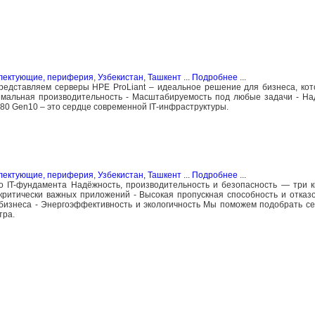
плектующие, периферия
,
Узбекистан, Ташкент
...
Подробнее
...
редставляем серверы HPE ProLiant – идеальное решение для бизнеса, кот
имальная производительность - Масштабируемость под любые задачи - Н
380 Gen10 – это сердце современной IT‑инфраструктуры.
плектующие, периферия
,
Узбекистан, Ташкент
...
Подробнее
...
IT-фундамента Надёжность, производительность и безопасность — три к
ритически важных приложений - Высокая пропускная способность и отказо
бизнеса - Энергоэффективность и экологичность Мы поможем подобрать с
тра.