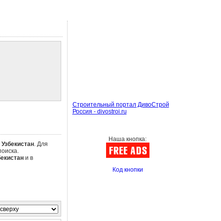
Строительный портал ДивоСтрой
Россия - divostroi.ru
Наша кнопка:
е
Узбекистан
. Для
оиска.
бекистан
и в
Код кнопки