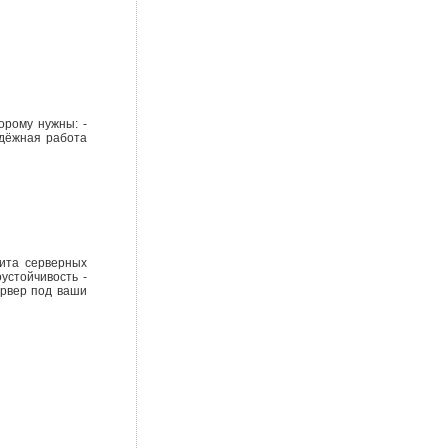
орому нужны: -
адёжная работа
ита серверных
устойчивость -
ервер под ваши