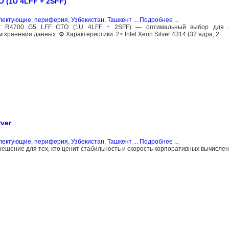
O (1U 4LFF + 2SFF)
плектующие, периферия
,
Узбекистан, Ташкент
...
Подробнее
...
er R4700 G5 LFF CTO (1U 4LFF + 2SFF) — оптимальный выбор для к
хранения данных. ⚙️ Характеристики: 2× Intel Xeon Silver 4314 (32 ядра, 2.
ver
плектующие, периферия
,
Узбекистан, Ташкент
...
Подробнее
...
ешение для тех, кто ценит стабильность и скорость корпоративных вычислен