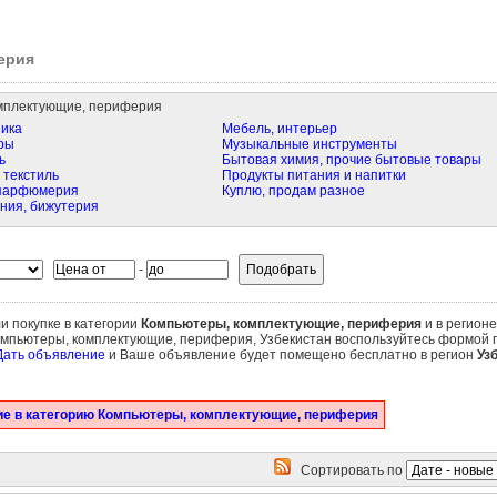
ерия
мплектующие, периферия
ика
Мебель, интерьер
ры
Музыкальные инструменты
ь
Бытовая химия, прочие бытовые товары
 текстиль
Продукты питания и напитки
 парфюмерия
Куплю, продам разное
ния, бижутерия
-
и покупке в категории
Компьютеры, комплектующие, периферия
и в регион
омпьютеры, комплектующие, периферия, Узбекистан воспользуйтесь формой п
Дать объявление
и Ваше объявление будет помещено бесплатно в регион
Уз
е в категорию Компьютеры, комплектующие, периферия
Сортировать по