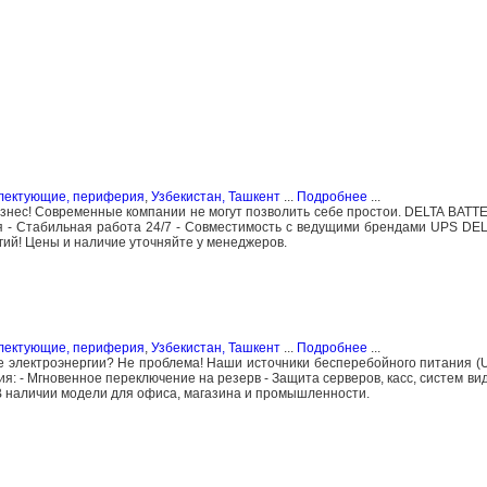
плектующие, периферия
,
Узбекистан, Ташкент
...
Подробнее
...
знес! Современные компании не могут позволить себе простои. DELTA BAT
ия - Стабильная работа 24/7 - Совместимость с ведущими брендами UPS D
ий! Цены и наличие уточняйте у менеджеров.
плектующие, периферия
,
Узбекистан, Ташкент
...
Подробнее
...
е электроэнергии? Не проблема! Наши источники бесперебойного питания (
я: - Мгновенное переключение на резерв - Защита серверов, касс, систем в
В наличии модели для офиса, магазина и промышленности.