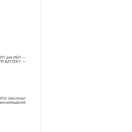
TERY для ИБП —
ELTA BATTERY —
UPS) обеспечат
идеонаблюдения