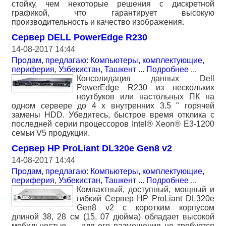
стойку, чем некоторые решения с дискретной
графикой, что гарантирует высокую
производительность и качество изображения.
Сервер DELL PowerEdge R230
14-08-2017 14:44
Продам, предлагаю: Компьютеры, комплектующие,
периферия
,
Узбекистан, Ташкент
...
Подробнее
...
Консолидация данных Dell
PowerEdge R230 из нескольких
ноутбуков или настольных ПК на
одном сервере до 4 х внутренних 3.5 " горячей
замены HDD. Убедитесь, быстрое время отклика с
последней серии процессоров Intel® Xeon® E3-1200
семьи V5 продукции.
Сервер HP ProLiant DL320e Gen8 v2
14-08-2017 14:44
Продам, предлагаю: Компьютеры, комплектующие,
периферия
,
Узбекистан, Ташкент
...
Подробнее
...
Компактный, доступный, мощный и
гибкий Сервер HP ProLiant DL320e
Gen8 v2 с коротким корпусом
длиной 38, 28 см (15, 07 дюйма) обладает высокой
мобильностью — для его размещения не требуется