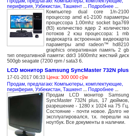
Продам, предлагаю: Компьютеры, комплектующие,
периферия
,
Узбекистан, Ташкент
...
Подробнее
...
Компьютер dual core 1/n-2100
процессор amd e1-2100 параметры
процессора 1.00mhz socket bga769
(ft3) количество ядер 2 количество
потоков 2 кэш процессора: 1 mb
видеокарта встроенная видеокарта
параметры amd radeon™ hd8210
graphics оперативная память 2 gb
тип оперативной памяти: ddr3 1600mhz жесткий диск
500gb seagate (7200 rpm / sata3 6.
LCD монитор Samsung SyncMaster 732N plus
17-01-2017 06:33
Цена: 300 000 сўм
Продам, предлагаю: Компьютеры, комплектующие,
периферия
,
Узбекистан, Ташкент
...
Подробнее
...
Продам LCD монитор Samsung
SyncMaster 732N plus, 17 дюймов,
разрешение - 1280 x 1024 на 75 Гц.
Состояние - почти новое. Долго не
эксплуатировался, т.к. перешли на
ноутбук. Все документы в наличии.