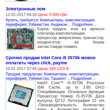
Электронные лом
12-01-2017 04:18
Цена: 5 000 сўм
Купить, требуется: Компьютеры, комплектующие,
периферия
,
Узбекистан, Андижан
...
Подробнее
...
Барча турдаги эски ва яроксиз
платалар.комплектующие,
процессор, микросхема, транзистор,
конденсатор ва бошка
запчастларди оламиз..
Срочно продам intel Core i5 3570k можно
оплатить через click, payme
10-01-2017 07:46
Цена: 160 USD $
Продам, предлагаю: Компьютеры, комплектующие,
периферия
,
Узбекистан, Ташкент
...
Подробнее
...
Intel® Core™ i5-3570K Processor
(6M Cache, up to 3.80 GHz)
Спецификации -Основные функции
Процессор Номер i5-3570K Дата
выпуска Q2'12 Литография 22 nm
-Производительность Количество
ядер 4 Количество потоков 4