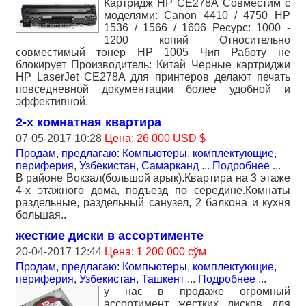
Картридж HP CE278A Совместим с
моделями: Canon 4410 / 4750 HP
1536 / 1566 / 1606 Ресурс: 1000 -
1200 копий Относительно
совместимый тонер HP 1005 Чип Работу не
блокирует Производитель: Китай Черные картриджи
HP LaserJet CE278A для принтеров делают печать
повседневной документации более удобной и
эффективной.
2-х комнатная квартира
07-05-2017 10:28
Цена: 26 000 USD $
Продам, предлагаю: Компьютеры, комплектующие,
периферия
,
Узбекистан, Самарканд
...
Подробнее
...
В районе Вокзал(большой арык).Квартира на 3 этаже
4-х этажного дома, подъезд по середине.Комнаты
раздельные, раздельный санузел, 2 балкона и кухня
большая..
жесткие диски в ассортименте
20-04-2017 12:44
Цена: 1 200 000 сўм
Продам, предлагаю: Компьютеры, комплектующие,
периферия
,
Узбекистан, Ташкент
...
Подробнее
...
у нас в продаже огромный
ассортимент жестких дисков для