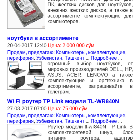
ПК, жестких дисков для ноутбуков,
внежних жестких дисков, а также в
ассортименте комплектующие для
компьютеров.
ноутбуки в ассортименте
20-04-2017 12:40
Цена: 2 000 000 сўм
Продам, предлагаю: Компьютеры, комплектующие,
периферия
,
Узбекистан, Ташкент
...
Подробнее
...
огромный выбор ноутбуков, от
мировых производителей DELL, HP,
ASUS, ACER, LENOVO а также
комплектующие и оргтехника в
ассортименте, запрашивайте в
телеграм.
Wi Fi роутер TP Link модели TL-WR840N
27-03-2017 07:00
Цена: 75 000 сўм
Продам, предлагаю: Компьютеры, комплектующие,
периферия
,
Узбекистан, Ташкент
...
Подробнее
...
Роутер модели tl-wr840N TP Link. В
комплекте:сетевой шнур, блок
питания роутера, адаптэр