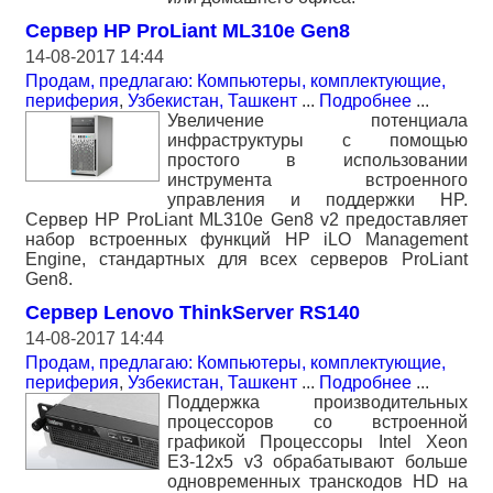
Сервер HP ProLiant ML310e Gen8
14-08-2017 14:44
Продам, предлагаю: Компьютеры, комплектующие,
периферия
,
Узбекистан, Ташкент
...
Подробнее
...
Увеличение потенциала
инфраструктуры с помощью
простого в использовании
инструмента встроенного
управления и поддержки HP.
Сервер HP ProLiant ML310e Gen8 v2 предоставляет
набор встроенных функций HP iLO Management
Engine, стандартных для всех серверов ProLiant
Gen8.
Сервер Lenovo ThinkServer RS140
14-08-2017 14:44
Продам, предлагаю: Компьютеры, комплектующие,
периферия
,
Узбекистан, Ташкент
...
Подробнее
...
Поддержка производительных
процессоров со встроенной
графикой Процессоры Intel Xeon
E3-12x5 v3 обрабатывают больше
одновременных транскодов HD на