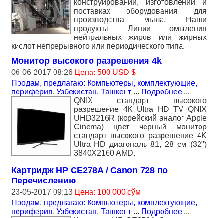
конструировании, изготовлении и
поставках оборудования для
производства мыла. Наши
продукты: Линии омыления
нейтральных жиров или жирных
кислот непрерывного или периодического типа.
Монитор высокого разрешения 4k
06-06-2017 08:26
Цена: 500 USD $
Продам, предлагаю: Компьютеры, комплектующие,
периферия
,
Узбекистан, Ташкент
...
Подробнее
...
QNIX стандарт высокого
разрешение 4K Ultra HD TV QNIX
UHD3216R (корейский аналог Apple
Cinema) цвет черный монитор
стандарт высокого разрешение 4K
Ultra HD диагональ 81, 28 см (32")
3840X2160 AMD.
Картридж HP CE278A / Canon 728 по
Перечислению
23-05-2017 09:13
Цена: 100 000 сўм
Продам, предлагаю: Компьютеры, комплектующие,
периферия
,
Узбекистан, Ташкент
...
Подробнее
...