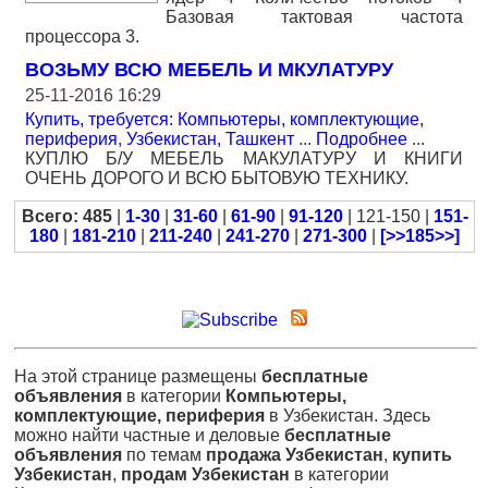
Базовая тактовая частота
процессора 3.
ВОЗЬМУ ВСЮ МЕБЕЛЬ И МКУЛАТУРУ
25-11-2016 16:29
Купить, требуется: Компьютеры, комплектующие,
периферия
,
Узбекистан, Ташкент
...
Подробнее
...
КУПЛЮ Б/У МЕБЕЛЬ МАКУЛАТУРУ И КНИГИ
ОЧЕНЬ ДОРОГО И ВСЮ БЫТОВУЮ ТЕХНИКУ.
Всего: 485
|
1-30
|
31-60
|
61-90
|
91-120
| 121-150 |
151-
180
|
181-210
|
211-240
|
241-270
|
271-300
|
[>>185>>]
На этой странице размещены
бесплатные
объявления
в категории
Компьютеры,
комплектующие, периферия
в Узбекистан. Здесь
можно найти частные и деловые
бесплатные
объявления
по темам
продажа Узбекистан
,
купить
Узбекистан
,
продам Узбекистан
в категории