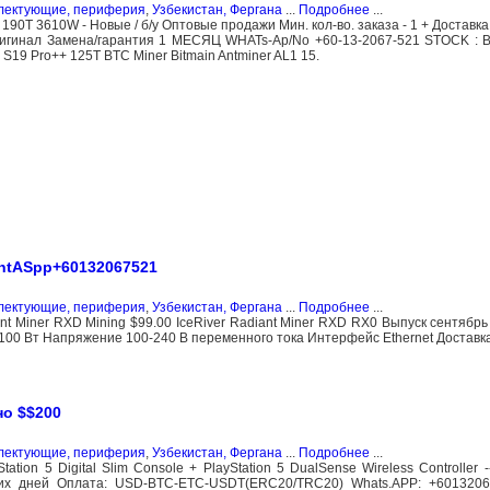
плектующие, периферия
,
Узбекистан, Фергана
...
Подробнее
...
90T 3610W - Новые / б/у Оптовые продажи Мин. кол-во. заказа - 1 + Доставка:
игинал Замена/гарантия 1 МЕСЯЦ WHATs-Ap/No +60-13-2067-521 STOCK : Bi
 S19 Pro++ 125T BTC Miner Bitmain Antminer AL1 15.
WhtASpp+60132067521
плектующие, периферия
,
Узбекистан, Фергана
...
Подробнее
...
t Miner RXD Mining $99.00 IceRiver Radiant Miner RXD RX0 Выпуск сентябрь 
 100 Вт Напряжение 100-240 В переменного тока Интерфейс Ethernet Доставка
но $$200
плектующие, периферия
,
Узбекистан, Фергана
...
Подробнее
...
ion 5 Digital Slim Console + PlayStation 5 DualSense Wireless Controller -------
чих дней Оплата: USD-BTC-ETC-USDT(ERC20/TRC20) Whats.APP: +601320