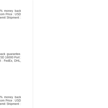
00% money back
.com Price : USD
emit Shipment :
back guarantee.
USD 16000 Port :
t : FedEx, DHL,
00% money back
.com Price : USD
emit Shipment :