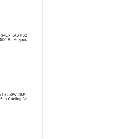
ERIVER KAS KS2
ь 500 Вт Модель
25T 3250W 26J/T
5db Cooling Air