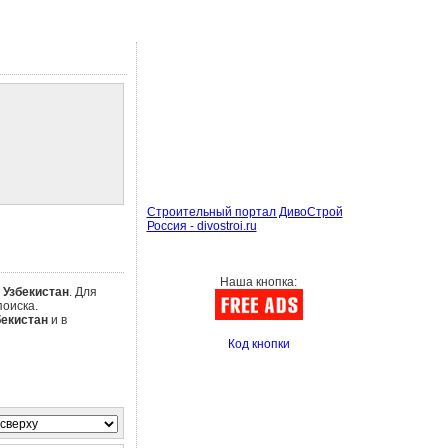
Строительный портал ДивоСтрой
Россия - divostroi.ru
Наша кнопка:
е
Узбекистан
. Для
оиска.
бекистан
и в
Код кнопки