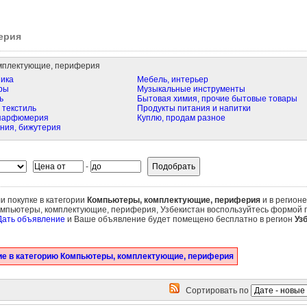
ерия
мплектующие, периферия
ика
Мебель, интерьер
ры
Музыкальные инструменты
ь
Бытовая химия, прочие бытовые товары
 текстиль
Продукты питания и напитки
 парфюмерия
Куплю, продам разное
ния, бижутерия
-
и покупке в категории
Компьютеры, комплектующие, периферия
и в регион
омпьютеры, комплектующие, периферия, Узбекистан воспользуйтесь формой п
Дать объявление
и Ваше объявление будет помещено бесплатно в регион
Уз
е в категорию Компьютеры, комплектующие, периферия
Сортировать по