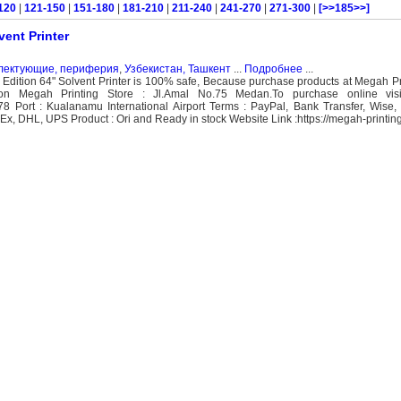
120
|
121-150
|
151-180
|
181-210
|
211-240
|
241-270
|
271-300
|
[>>185>>]
ent Printer
плектующие, периферия
,
Узбекистан, Ташкент
...
Подробнее
...
dition 64" Solvent Printer is 100% safe, Because purchase products at Megah Pr
n Megah Printing Store : Jl.Amal No.75 Medan.To purchase online visi
 Port : Kualanamu International Airport Terms : PayPal, Bank Transfer, Wise,
 DHL, UPS Product : Ori and Ready in stock Website Link :https://megah-printing