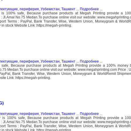
плектующие, периферия
,
Узбекистан, Ташкент
...
Подробнее
...
r is 100% safe, Because purchase products at Megah Printing provide a 1
 : Jl.Amal No.75 Medan.To purchase online visit our website: www.megahprinting
irport Terms : PayPal, Bank Transfer, Wise, Western Union, Moneygram & WorldR
n stock Website Link :https://megah-printing.
плектующие, периферия
,
Узбекистан, Ташкент
...
Подробнее
...
 safe, Because purchase products at Megah Printing provide a 100% money 
No.75 Medan.To purchase online visit our website: www.megahprinting.com Price : 
: PayPal, Bank Transfer, Wise, Western Union, Moneygram & WorldRemit Shipmen
te Link :https://megah-printing.
G)
плектующие, периферия
,
Узбекистан, Ташкент
...
Подробнее
...
r is 100% safe, Because purchase products at Megah Printing provide a 1
 : Jl.Amal No.75 Medan.To purchase online visit our website: www.megahprinting
irport Terms : PayPal, Bank Transfer, Wise, Western Union, Moneygram & WorldR
n stock Website Link :https://megah-printing.