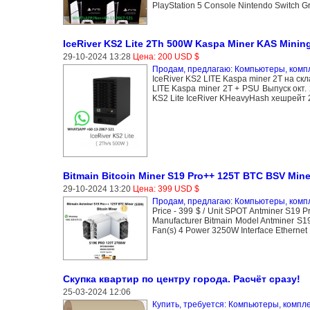
PlayStation 5 Console Nintendo Switch 
IceRiver KS2 Lite 2Th 500W Kaspa Miner KAS Minin
29-10-2024 13:28
Цена: 200 USD $
Продам, предлагаю: Компьютеры, ком
IceRiver KS2 LITE Kaspa miner 2T на 
LITE Kaspa miner 2T + PSU Выпуск окт.
KS2 Lite IceRiver KHeavyHash хешрейт 
Bitmain Bitcoin Miner S19 Pro++ 125T BTC BSV Mine
29-10-2024 13:20
Цена: 399 USD $
Продам, предлагаю: Компьютеры, ком
Price - 399 $ / Unit SPOT Antminer S19
Manufacturer Bitmain Model Antminer S1
Fan(s) 4 Power 3250W Interface Etherne
Скупка квартир по центру города. Расчёт сразу!
25-03-2024 12:06
Купить, требуется: Компьютеры, комп