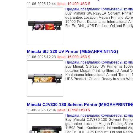
11-06-2025 12:44
Цена: 19 400 USD $
Продам, предлагаю: Компьютеры, ком
Buy Mimaki SWJ-320EA Solvent Printe
guarantee. Location Megah Printing Store
19400 Port : Kualanamu International A
FedEx, DHL, UPS Product : Ori and Ready i
Mimaki SIJ-320 UV Printer (MEGAHPRINTING)
11-06-2025 12:28
Цена: 16 000 USD $
Продам, предлагаю: Компьютеры, ком
Buy Mimaki SIJ-320 UV Printer is 100%
Location Megah Printing Store : Jl.Amal 
Kualanamu International Airport Terms 
UPS Product : Ori and Ready in stock Websi
Mimaki CJV330-130 Solvent Printer (MEGAHPRINTIN
11-06-2025 12:04
Цена: 11 598 USD $
Продам, предлагаю: Компьютеры, ком
Buy Mimaki CJV330-130 Solvent Printe
guarantee. Location Megah Printing Store
11598 Port : Kualanamu International A
FedEx, DHL, UPS Product : Ori and Ready i