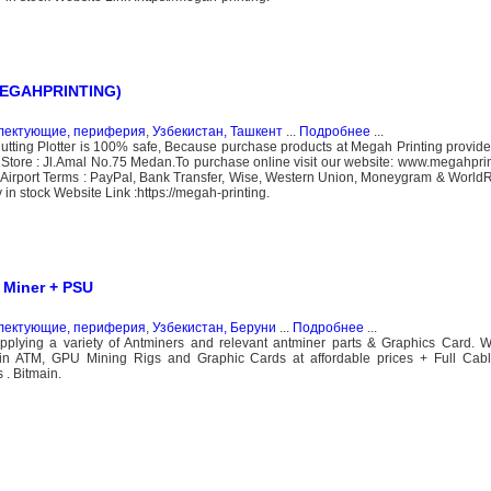
(MEGAHPRINTING)
плектующие, периферия
,
Узбекистан, Ташкент
...
Подробнее
...
ting Plotter is 100% safe, Because purchase products at Megah Printing provi
Store : Jl.Amal No.75 Medan.To purchase online visit our website: www.megahprin
 Airport Terms : PayPal, Bank Transfer, Wise, Western Union, Moneygram & World
n stock Website Link :https://megah-printing.
Miner + PSU
плектующие, периферия
,
Узбекистан, Беруни
...
Подробнее
...
plying a variety of Antminers and relevant antminer parts & Graphics Card. 
n ATM, GPU Mining Rigs and Graphic Cards at affordable prices + Full Cables
. Bitmain.