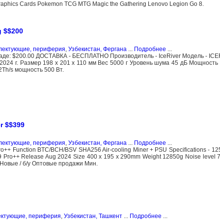
Graphics Cards Pokemon TCG MTG Magic the Gathering Lenovo Legion Go 8.
g $$200
плектующие, периферия
,
Узбекистан, Фергана
...
Подробнее
...
складе: $200.00 ДОСТАВКА - БЕСПЛАТНО Производитель - IceRiver Модель - IC
 2024 г. Размер 198 x 201 x 110 мм Вес 5000 г Уровень шума 45 дБ Мощност
2Th/s мощность 500 Вт.
r $$399
плектующие, периферия
,
Узбекистан, Фергана
...
Подробнее
...
 Pro++ Function BTC/BCH/BSV SHA256 Air-cooling Miner + PSU Specifications - 1
9 Pro++ Release Aug 2024 Size 400 x 195 x 290mm Weight 12850g Noise level 7
t Новые / б/у Оптовые продажи Мин.
лектующие, периферия
,
Узбекистан, Ташкент
...
Подробнее
...