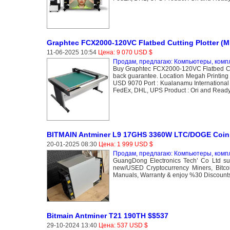
Graphtec FCX2000-120VC Flatbed Cutting Plotter 
11-06-2025 10:54
Цена: 9 070 USD $
Продам, предлагаю: Компьютеры, ком
Buy Graphtec FCX2000-120VC Flatbed Cut
back guarantee. Location Megah Printing 
USD 9070 Port : Kualanamu International
FedEx, DHL, UPS Product : Ori and Ready i
BITMAIN Antminer L9 17GHS 3360W LTC/DOGE Coin 
20-01-2025 08:30
Цена: 1 999 USD $
Продам, предлагаю: Компьютеры, ком
GuangDong Electronics Tech’ Co Ltd sup
new/USED Cryptocurrency Miners, Bitcoi
Manuals, Warranty & enjoy %30 Discounts 
Bitmain Antminer T21 190TH $$537
29-10-2024 13:40
Цена: 537 USD $