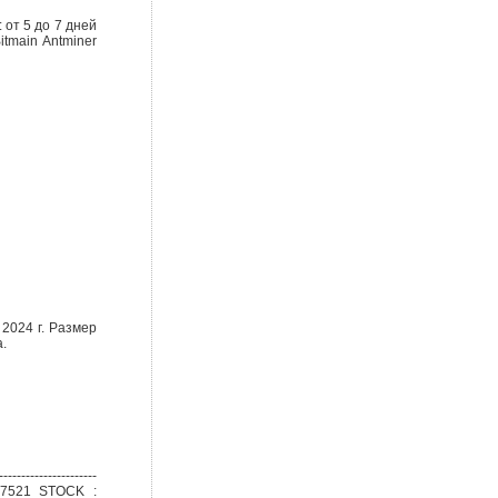
 от 5 до 7 дней
tmain Antminer
2024 г. Размер
.
----------------
67521 STOCK :