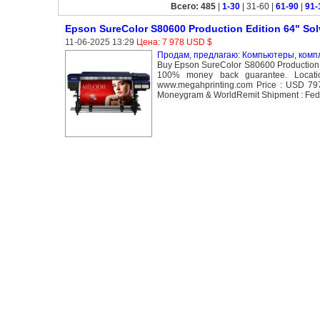
Всего: 485
|
1-30
| 31-60 |
61-90
|
91-
Epson SureColor S80600 Production Edition 64" Solv
11-06-2025 13:29
Цена: 7 978 USD $
Продам, предлагаю: Компьютеры, ком
Buy Epson SureColor S80600 Production E
100% money back guarantee. Locatio
www.megahprinting.com Price : USD 7978
Moneygram & WorldRemit Shipment : FedEx,