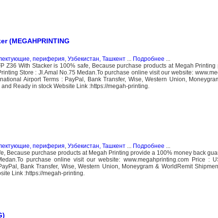
ker (MEGAHPRINTING
плектующие, периферия
,
Узбекистан, Ташкент
...
Подробнее
...
6 With Stacker is 100% safe, Because purchase products at Megah Printing
inting Store : Jl.Amal No.75 Medan.To purchase online visit our website: www.m
rnational Airport Terms : PayPal, Bank Transfer, Wise, Western Union, Moneygr
and Ready in stock Website Link :https://megah-printing.
плектующие, периферия
,
Узбекистан, Ташкент
...
Подробнее
...
fe, Because purchase products at Megah Printing provide a 100% money back guar
Medan.To purchase online visit our website: www.megahprinting.com Price : 
: PayPal, Bank Transfer, Wise, Western Union, Moneygram & WorldRemit Shipmen
te Link :https://megah-printing.
G)