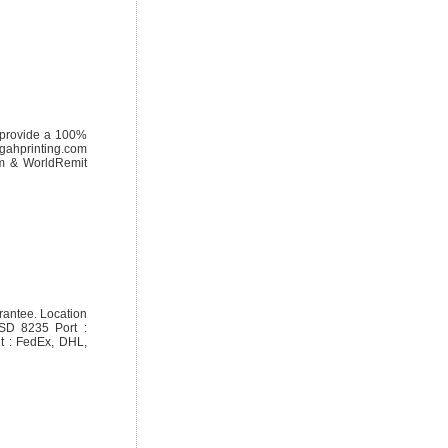
 provide a 100%
egahprinting.com
am & WorldRemit
antee. Location
USD 8235 Port :
t : FedEx, DHL,