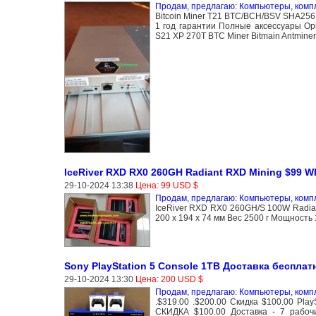
Продам, предлагаю: Компьютеры, ком
Bitcoin Miner T21 BTC/BCH/BSV SHA256 1
1 год гарантии Полные аксессуары Ор
S21 XP 270T BTC Miner Bitmain Antminer
IceRiver RXD RX0 260GH Radiant RXD Mining $99 
29-10-2024 13:38
Цена: 99 USD $
Продам, предлагаю: Компьютеры, ком
IceRiver RXD RX0 260GH/S 100W Radian
200 x 194 x 74 мм Вес 2500 г Мощность
Sony PlayStation 5 Console 1TB Доставка бесплат
29-10-2024 13:30
Цена: 200 USD $
Продам, предлагаю: Компьютеры, ком
.$319.00 .$200.00 Скидка $100.00 PlayStat
СКИДКА $100.00 Доставка - 7 рабо