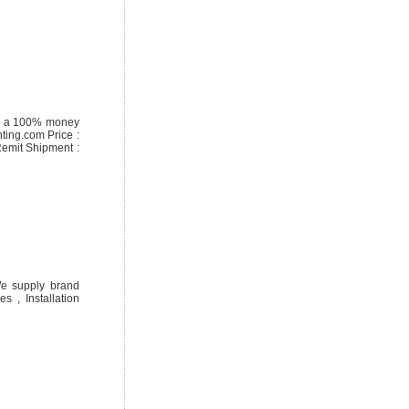
de a 100% money
ting.com Price :
Remit Shipment :
We supply brand
 , Installation