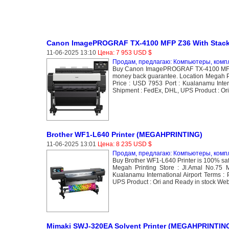
Canon ImagePROGRAF TX-4100 MFP Z36 With Stac
11-06-2025 13:10
Цена: 7 953 USD $
Продам, предлагаю: Компьютеры, ком
Buy Canon ImagePROGRAF TX-4100 MFP Z3
money back guarantee. Location Megah Pr
Price : USD 7953 Port : Kualanamu Inte
Shipment : FedEx, DHL, UPS Product : Ori 
Brother WF1-L640 Printer (MEGAHPRINTING)
11-06-2025 13:01
Цена: 8 235 USD $
Продам, предлагаю: Компьютеры, ком
Buy Brother WF1-L640 Printer is 100% sa
Megah Printing Store : Jl.Amal No.75 
Kualanamu International Airport Terms 
UPS Product : Ori and Ready in stock Websi
Mimaki SWJ-320EA Solvent Printer (MEGAHPRINTIN