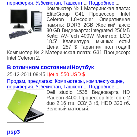
периферия
,
Узбекистан, Ташкент
...
Подробнее
...
Компьютер № 1 Материнская плата:
EliteGroup G41 Процессор: Intel
Celeron 1.8+cooler Оперативная
память: DDR3 2GB Жесткий диск:
80 GB Видеокарта: integrated 256MB
Кейс: AV-Tech 400W Монитор: LCD
18.5’ Клавиатура, мышка: есть!
Цена: 257 $ Гарантия пол года!!!
Компьютер № 2 Материнская плата: G31 Процессор:
Intel Celeron 2.
В отличном состоянии!Ноутбук
25-12-2011 09:45
Цена: 550 USD $
Продам, предлагаю: Компьютеры, комплектующие,
периферия
,
Узбекистан, Ташкент
...
Подробнее
...
Dell studio 1535 Видеокарта HD
Radeon 3400, Процессор Intel core 2
duo 2.16 ггц, ОЗУ 3 гб, HDD 320 гб.
Зеленый матовый.
psp3