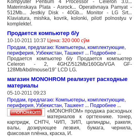
Kompyuter Pentium 4 Processor - Celeron 3.0...
Materinskaya Plata - Asrock... Operativnaya Pamyat -
512Mb... Jestkiy Disk - 40Gb... Monitor - LG Srt...
Klaviatura, mishka, kovrik, kolonki, pilot! polnostyu v
komplekte!.
Продается компьютер б/у
10-10-2011 10:37
Цена: 320 000 сўм
Продам, предлагаю: Компьютеры, комплектующие,
периферия
,
Узбекистан, Ташкент
...
Подробнее
...
Продается компьютер б/у Продается компьютер
Celeron - 2, 4GHZ/512Mb/160Gb/VGA GF-
128Mb/kbd/mouse/19" LCD LG.
магазин MONOHROM реализует расходные
материалы
05-10-2011 09:23
Продам, предлагаю: Компьютеры, комплектующие,
периферия
,
Узбекистан, Ташкент
...
Подробнее
...
«MONOHROM» продажа расходных
материалов к оргтехнике. тонер,
картридж, СНПЧ, ЧИП, ЗИП, цилиндры, ракеля,
валы, дозирующее лезвия, бумага, чернила,
факсовая плёнка, краска, И.