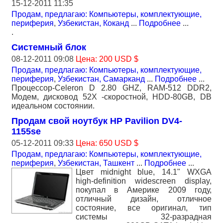
15-12-2011 11:35
Продам, предлагаю: Компьютеры, комплектующие,
периферия
,
Узбекистан, Коканд
...
Подробнее
...
.
Системный блок
08-12-2011 09:08
Цена: 200 USD $
Продам, предлагаю: Компьютеры, комплектующие,
периферия
,
Узбекистан, Самарканд
...
Подробнее
...
Процессор-Celeron D 2.80 GHZ, RAM-512 DDR2,
Модем, дисковод 52X -скоростной, HDD-80GB, DВ
идеальном состоянии.
Продам свой ноутбук HP Pavilion DV4-
1155se
05-12-2011 09:33
Цена: 650 USD $
Продам, предлагаю: Компьютеры, комплектующие,
периферия
,
Узбекистан, Ташкент
...
Подробнее
...
Цвет midnight blue, 14.1" WXGA
high-definition widescreen display,
покупал в Америке 2009 году,
отличный дизайн, отличное
состояние, все оригинал, тип
системы 32-разрадная