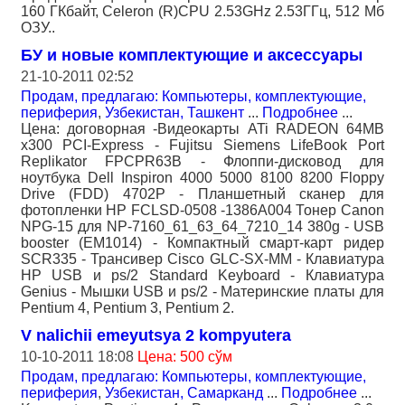
160 ГКбайт, Celeron (R)CPU 2.53GHz 2.53ГГц, 512 Мб
ОЗУ..
БУ и новые комплектующие и аксессуары
21-10-2011 02:52
Продам, предлагаю: Компьютеры, комплектующие,
периферия
,
Узбекистан, Ташкент
...
Подробнее
...
Цена: договорная -Видеокарты ATi RADEON 64MB
x300 PCI-Express - Fujitsu Siemens LifeBook Port
Replikator FPCPR63B - Флоппи-дисковод для
ноутбука Dell Inspiron 4000 5000 8100 8200 Floppy
Drive (FDD) 4702P - Планшетный сканер для
фотопленки HP FCLSD-0508 -1386A004 Тонер Canon
NРG-15 для NP-7160_61_63_64_7210_14 380g - USB
booster (EM1014) - Компактный смарт-карт ридер
SCR335 - Трансивер Cisco GLC-SX-MM - Клавиатура
HP USB и ps/2 Standard Keyboard - Клавиатура
Genius - Мышки USB и ps/2 - Материнские платы для
Pentium 4, Pentium 3, Pentium 2.
V nalichii emeyutsya 2 kompyutera
10-10-2011 18:08
Цена: 500 сўм
Продам, предлагаю: Компьютеры, комплектующие,
периферия
,
Узбекистан, Самарканд
...
Подробнее
...