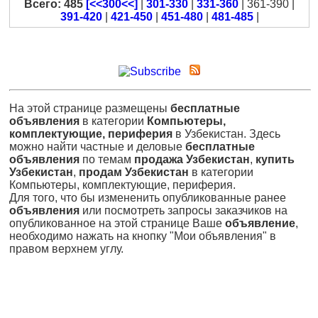
Всего: 485
[<<300<<]
|
301-330
|
331-360
| 361-390 |
391-420
|
421-450
|
451-480
|
481-485
|
На этой странице размещены
бесплатные
объявления
в категории
Компьютеры,
комплектующие, периферия
в Узбекистан. Здесь
можно найти частные и деловые
бесплатные
объявления
по темам
продажа Узбекистан
,
купить
Узбекистан
,
продам Узбекистан
в категории
Компьютеры, комплектующие, периферия.
Для того, что бы измененить опубликованные ранее
объявления
или посмотреть запросы заказчиков на
опубликованное на этой странице Ваше
объявление
,
необходимо нажать на кнопку "Мои объявления" в
правом верхнем углу.