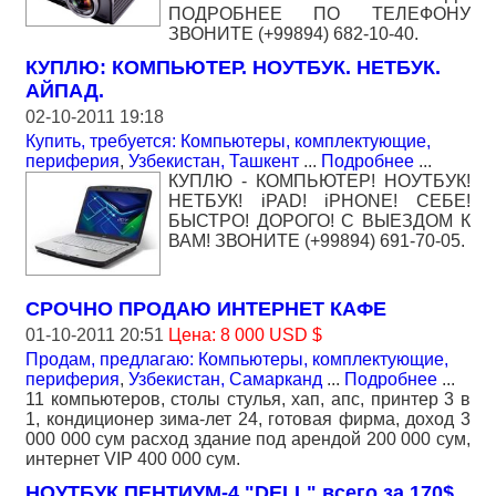
ПОДРОБНЕЕ ПО ТЕЛЕФОНУ
ЗВОНИТЕ (+99894) 682-10-40.
КУПЛЮ: КОМПЬЮТЕР. НОУТБУК. НЕТБУК.
АЙПАД.
02-10-2011 19:18
Купить, требуется: Компьютеры, комплектующие,
периферия
,
Узбекистан, Ташкент
...
Подробнее
...
КУПЛЮ - КОМПЬЮТЕР! НОУТБУК!
НЕТБУК! iPAD! iPHONE! СЕБЕ!
БЫСТРО! ДОРОГО! С ВЫЕЗДОМ К
ВАМ! ЗВОНИТЕ (+99894) 691-70-05.
СРОЧНО ПРОДАЮ ИНТЕРНЕТ КАФЕ
01-10-2011 20:51
Цена: 8 000 USD $
Продам, предлагаю: Компьютеры, комплектующие,
периферия
,
Узбекистан, Самарканд
...
Подробнее
...
11 компьютеров, столы стулья, хап, апс, принтер 3 в
1, кондиционер зима-лет 24, готовая фирма, доход 3
000 000 сум расход здание под арендой 200 000 сум,
интернет VIP 400 000 сум.
НОУТБУК ПЕНТИУМ-4 "DELL" всего за 170$