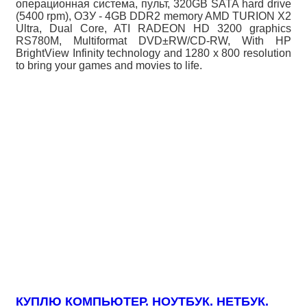
операционная система, пульт, 320GB SATA hard drive
(5400 rpm), OЗУ - 4GB DDR2 memory AMD TURION X2
Ultra, Dual Core, ATI RADEON HD 3200 graphics
RS780M, Multiformat DVD±RW/CD-RW, With HP
BrightView Infinity technology and 1280 x 800 resolution
to bring your games and movies to life.
КУПЛЮ КОМПЬЮТЕР. НОУТБУК. НЕТБУК.