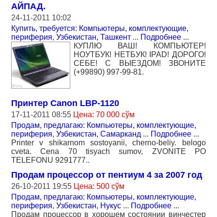
АЙПАД.
24-11-2011 10:02
Купить, требуется: Компьютеры, комплектующие,
периферия
,
Узбекистан, Ташкент
...
Подробнее
...
КУПЛЮ ВАШ! КОМПЬЮТЕР!
НОУТБУК! НЕТБУК! IPAD! ДОРОГО!
СЕБЕ! С ВЫЕЗДОМ! ЗВОНИТЕ
(+99890) 997-99-81.
Принтер Canon LBP-1120
17-11-2011 08:55
Цена: 70 000 сўм
Продам, предлагаю: Компьютеры, комплектующие,
периферия
,
Узбекистан, Самарканд
...
Подробнее
...
Printer v shikarnom sostoyanii, cherno-beliy. belogo
cveta. Cena 70 tisyach sumov, ZVONITE PO
TELEFONU 9291777..
Продам процессор от пентиум 4 за 2007 год
26-10-2011 19:55
Цена: 500 сўм
Продам, предлагаю: Компьютеры, комплектующие,
периферия
,
Узбекистан, Нукус
...
Подробнее
...
Продам процессор в хорошем состоянии винчестер