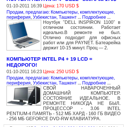
01-10-2011 16:39
Цена: 170 USD $
Продам, предлагаю: Компьютеры, комплектующие,
периферия
,
Узбекистан, Ташкент
...
Подробнее
...
Ноутбук "DELL INSPIRON 1100" в
отличном состоянии. Работает
идеально.В ремонте не был.
Отлично подходит для офисных
работ или для PAYNET. Батеарейка
держит 10-15 минут. Проц — 2.
КОМПЬЮТЕР INTEL P4 + 19 LCD =
НЕДОРОГО!
01-10-2011 16:23
Цена: 250 USD $
Продам, предлагаю: Компьютеры, комплектующие,
периферия
,
Узбекистан, Ташкент
...
Подробнее
...
СВОЙ НАВАРОЧЕННЫЙ
ДОМАШНИЙ КОМПЬЮТЕР.
СОСТОЯНИЕ ИДЕАЛЬНОЕ. В
РЕМОНТЕ НИКОГДА НЕ БЫЛ.
ПРОЦЕССОР - 3.06 INTEL
PENTIUM-4 ПАМЯТЬ - 512 МБ ХАРД - 160 ГБ ВИДЕО
- 256 МБ GEFORCE DVD-RW КЛАВИАТУРА.