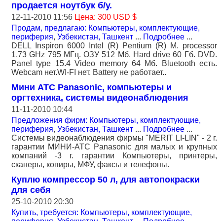
продается ноутбук б/у.
12-11-2010 11:56
Цена: 300 USD $
Продам, предлагаю: Компьютеры, комплектующие,
периферия
,
Узбекистан, Ташкент
...
Подробнее
...
DELL Inspiron 6000 Intel (R) Pentium (R) M. processor
1.73 GHz 795 MГц. ОЗУ 512 Мб. Hard drive 60 Гб. DVD.
Panel type 15.4 Video memory 64 Мб. Bluetooth есть.
Webcam нет.WI-FI нет. Battery не работает..
Мини АТС Panasonic, компьютеры и
оргтехника, системы видеонаблюдения
11-11-2010 10:44
Предложения фирм: Компьютеры, комплектующие,
периферия
,
Узбекистан, Ташкент
...
Подробнее
...
Системы видеонаблюдения фирмы "MERIT LI-LIN" - 2 г.
гарантии МИНИ-АТС Panasonic для малых и крупных
компаний -3 г. гарантии Компьютеры, принтеры,
сканеры, копиры, МФУ, факсы и телефоны.
Куплю компрессор 50 л, для автопокраски
для себя
25-10-2010 20:30
Купить, требуется: Компьютеры, комплектующие,