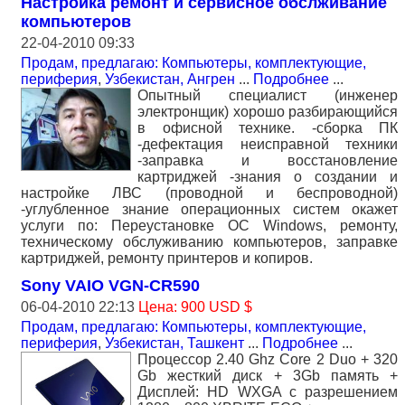
Настройка ремонт и сервисное обслживание
компьютеров
22-04-2010 09:33
Продам, предлагаю: Компьютеры, комплектующие,
периферия
,
Узбекистан, Ангрен
...
Подробнее
...
Опытный специалист (инженер
электронщик) хорошо разбирающийся
в офисной технике. -сборка ПК
-дефектация неисправной техники
-заправка и восстановление
картриджей -знания о создании и
настройке ЛВС (проводной и беспроводной)
-углубленное знание операционных систем окажет
услуги по: Переустановке ОС Windows, ремонту,
техническому обслуживанию компьютеров, заправке
картриджей, ремонту принтеров и копиров.
Sony VAIO VGN-CR590
06-04-2010 22:13
Цена: 900 USD $
Продам, предлагаю: Компьютеры, комплектующие,
периферия
,
Узбекистан, Ташкент
...
Подробнее
...
Процессор 2.40 Ghz Core 2 Duo + 320
Gb жесткий диск + 3Gb память +
Дисплей: HD WXGA c разрешением