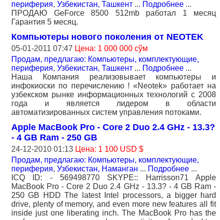
периферия
,
Узбекистан, Ташкент
...
Подробнее
...
ПРОДАЮ GeForce 8500 512mb работал 1 месяц
Гарантия 5 месяц.
Компьютеры нового поколения от NEOTEK
05-01-2011 07:47
Цена: 1 000 000 сўм
Продам, предлагаю: Компьютеры, комплектующие,
периферия
,
Узбекистан, Ташкент
...
Подробнее
...
Наша Компания реализовывает компьютеры и
инфокиоски по перечислению ! «Neotek» работает на
узбекском рынке информационных технологий с 2008
года и является лидером в области
автоматизированных систем управления потоками.
Apple MacBook Pro - Core 2 Duo 2.4 GHz - 13.3?
- 4 GB Ram - 250 GB
24-12-2010 01:13
Цена: 1 100 USD $
Продам, предлагаю: Компьютеры, комплектующие,
периферия
,
Узбекистан, Наманган
...
Подробнее
...
ICQ ID: - 569498770 SKYPE:: Harrisson71 Apple
MacBook Pro - Core 2 Duo 2.4 GHz - 13.3? - 4 GB Ram -
250 GB HDD The latest Intel processors, a bigger hard
drive, plenty of memory, and even more new features all fit
inside just one liberating inch. The MacBook Pro has the