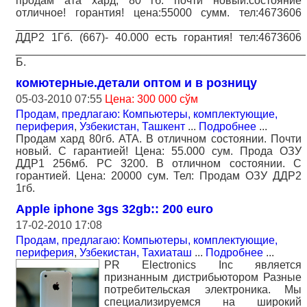
продам ата хард, 80 гб. почти новый.состояние
отличное! горантия! цена:55000 сумм. тел:4673606
______________________________________________
ДДР2 1Гб. (667)- 40.000 есть горантия! тел:4673606
_______________________________________________
Б.
комютерные.детали оптом и в розницу
05-03-2010 07:55
Цена: 300 000 сўм
Продам, предлагаю: Компьютеры, комплектующие,
периферия
,
Узбекистан, Ташкент
...
Подробнее
...
Продам хард 80гб. АТА. В отличном состоянии. Почти
новый. С гарантией! Цена: 55.000 сум. Прода ОЗУ
ДДР1 256мб. РС 3200. В отличном состоянии. С
горантией. Цена: 20000 сум. Тел: Продам ОЗУ ДДР2
1гб.
Apple iphone 3gs 32gb:: 200 euro
17-02-2010 17:08
Продам, предлагаю: Компьютеры, комплектующие,
периферия
,
Узбекистан, Тахиаташ
...
Подробнее
...
PR Electronics Inc является
признанным дистрибьютором Разные
потребительская электроника. Мы
специализируемся на широкий