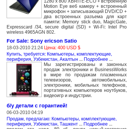
1280 x 800 XBRITE-ECO + встроенную
Motion Eye веб камеру + встроенный
микрофон + записывающий DVD/CD +
два встроенных разъема для карт
памяти: Memory stick duo, MagicGate,
Expresscard /34, secure digital (SD) + Wi-Fi: Intel Pro
wireless 4965AGN 802.
For Sale: Sony ericson Satio
18-03-2010 21:24
Цена: 400 USD $
Купить, требуется: Компьютеры, комплектующие,
периферия
,
Узбекистан, Акалтын
...
Подробнее
...
Мы зарегистрированы и законных
продаж электроники и BusinessWorks
в мире по продажам плазменных
телевизоров, автомобильных,
электроники, мобильных телефонов,
портативных компьютеров ноутбуков,
видеоигр и индустрии.
б/у детали с горантией!
06-03-2010 04:19
Продам, предлагаю: Компьютеры, комплектующие,
периферия
,
Узбекистан, Ташкент
...
Подробнее
...