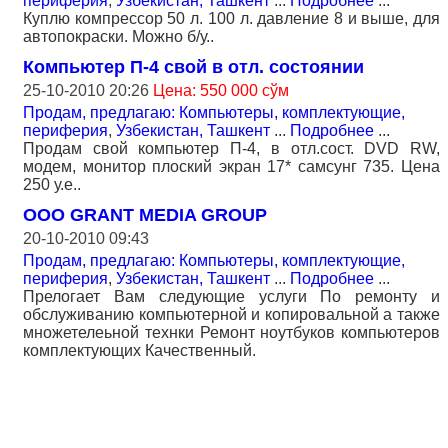
периферия
,
Узбекистан, Ташкент
...
Подробнее
...
Куплю компрессор 50 л. 100 л. давление 8 и выше, для
автопокраски. Можно б/у..
Компьютер П-4 свой в отл. состоянии
25-10-2010 20:26
Цена: 550 000 сўм
Продам, предлагаю: Компьютеры, комплектующие,
периферия
,
Узбекистан, Ташкент
...
Подробнее
...
Продам свой компьютер П-4, в отл.сост. DVD RW,
модем, монитор плоский экран 17* самсунг 735. Цена
250 у.е..
OOO GRANT MEDIA GROUP
20-10-2010 09:43
Продам, предлагаю: Компьютеры, комплектующие,
периферия
,
Узбекистан, Ташкент
...
Подробнее
...
Прелогает Вам следующие услуги По ремонту и
обслуживанию компьютерной и копировальной а также
множетелеьной технки Ремонт ноутбуков компьютеров
комплектующих Качественный.