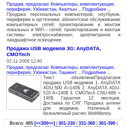
Продам, предлагаю: Компьютеры, комплектующие,
периферия
,
Узбекистан, Акалтын
...
Подробнее
...
Продажа персональных компьютеров, ноутбуков,
периферии и оргтехники; абонентское обслуживание
компьютерных сетей; проектирование и монтаж
локальных и WiFi - сетей; проектирование и монтаж
системы электроснабжения; архетиктурное и
ландшафтное освещение.
Продажа USB модемов 3G: AnyDATA,
CMOTech
02-11-2009 12:40
Продам, предлагаю: Компьютеры, комплектующие,
периферия
,
Узбекистан, Ташкент
...
Подробнее
...
Текст объявлениПредлагаем
продажу USB модемов 1. AnyDATA
ADU-500 A=140$ 2. AnyDATA ADU-
510 A=140$ 3. CMOTech CNU-680 =
140$ Гарантия 12 месяцев.
Доставка по СНГ. Продажа антенн
для модемов. Наличный и
безналичный расчет, WebMoney.
Всего: 485
[<<300<<]
|
301-330
|
331-360
|
361-390
|